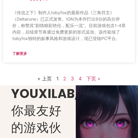
《传说之下》制作人tobyfox的最新作品《三角符文》
（Deltarune）已正式发售。IGN为本作打出9分的高分评
价，称赞其”剧情精彩绝伦，配乐一流”。目前游戏包含1-4章
内容，后续章节将通过免费更新的形式追加。该作延续了
tobyfox独特的叙事风格和游戏设计，现已登陆PC平台。
了解更多
« 上页
1
2
3
4
下页 »
YOUXILAB
,
你最友好
的游戏伙