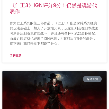
《仁王3》IGN评分9分！仍然是魂游代
表作
作为仁王系列的第三部作品，《仁王3》依然保持系列经典
的玩法基础上，加入了开放性元素，玩家们则会在日本战国
时期开启刺激地冒险战斗，并且还有多种和武器装备搭配。
而最近该游戏也迎来了IGN评测，为其打出了9分的高分，
接下来让我们来看下都说了什么。
了解更多
媒体评测