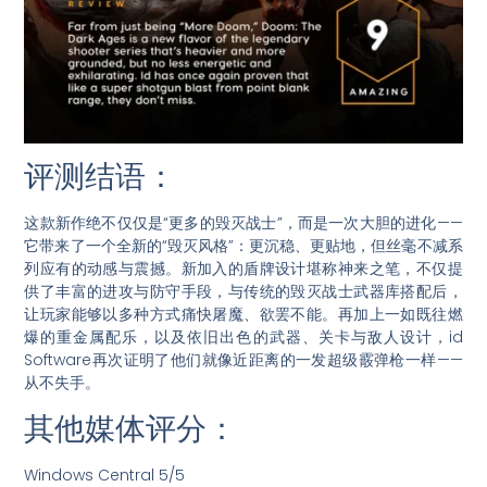
评测结语：
这款新作绝不仅仅是“更多的毁灭战士”，而是一次大胆的进化——
它带来了一个全新的“毁灭风格”：更沉稳、更贴地，但丝毫不减系
列应有的动感与震撼。新加入的盾牌设计堪称神来之笔，不仅提
供了丰富的进攻与防守手段，与传统的毁灭战士武器库搭配后，
让玩家能够以多种方式痛快屠魔、欲罢不能。再加上一如既往燃
爆的重金属配乐，以及依旧出色的武器、关卡与敌人设计，id
Software再次证明了他们就像近距离的一发超级霰弹枪一样——
从不失手。
其他媒体评分：
Windows Central 5/5