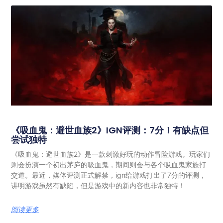
《吸血鬼：避世血族2》IGN评测：7分！有缺点但
尝试独特
《吸血鬼：避世血族2》是一款刺激好玩的动作冒险游戏。玩家们
则会扮演一个初出茅庐的吸血鬼，期间则会与各个吸血鬼家族打
交道。最近，媒体评测正式解禁，ign给游戏打出了7分的评测，
讲明游戏虽然有缺陷，但是游戏中的新内容也非常独特！
阅读更多