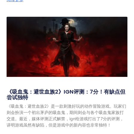
《吸血鬼：避世血族2》IGN评测：7分！有缺点但
尝试独特
《吸血鬼：避世血族2》是一款刺激好玩的动作冒险游戏。玩家们
则会扮演一个初出茅庐的吸血鬼，期间则会与各个吸血鬼家族打
交道。最近，媒体评测正式解禁，ign给游戏打出了7分的评测，
讲明游戏虽然有缺陷，但是游戏中的新内容也非常独特！