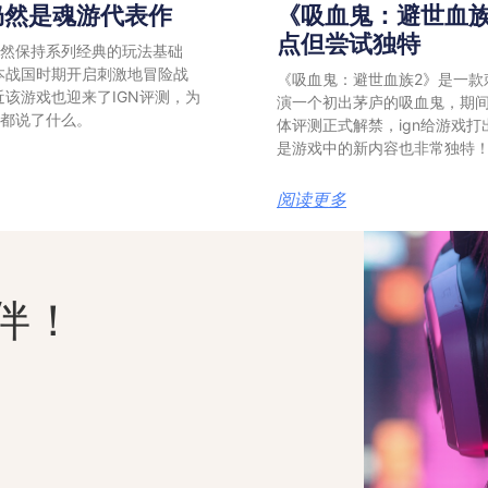
仍然是魂游代表作
《吸血鬼：避世血族
点但尝试独特
依然保持系列经典的玩法基础
本战国时期开启刺激地冒险战
《吸血鬼：避世血族2》是一款
该游戏也迎来了IGN评测，为
演一个初出茅庐的吸血鬼，期
下都说了什么。
体评测正式解禁，ign给游戏
是游戏中的新内容也非常独特
阅读更多
伴！