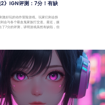
2》IGN评测：7分！有缺
刺激好玩的动作冒险游戏。玩家们则会扮
间则会与各个吸血鬼家族打交道。最近，媒
打出了7分的评测，讲明游戏虽然有缺陷，但
！