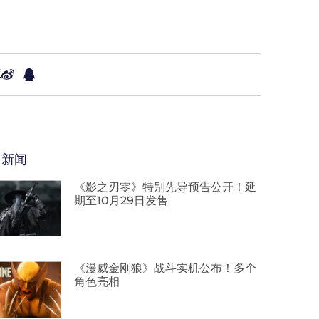
享
多新闻
《影之刃零》特别先导预告公开！延
期至10月29日发售
《漫威金刚狼》战斗实机公布！多个
角色亮相