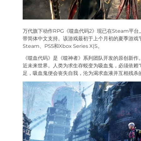
万代旗下动作RPG《噬血代码2》现已在Steam平
带简体中文支持。该游戏最初于上个月初的夏季游戏节
Steam、PS5和Xbox Series X|S。
《噬血代码》是《噬神者》系列团队开发的原创新作。
近未来世界。人类为求生存蜕变为吸血鬼，必须依赖“
足，吸血鬼便会丧失自我，沦为渴求血液并互相残杀的