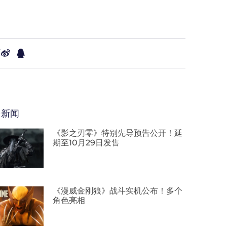
享
多新闻
《影之刃零》特别先导预告公开！延
期至10月29日发售
《漫威金刚狼》战斗实机公布！多个
角色亮相