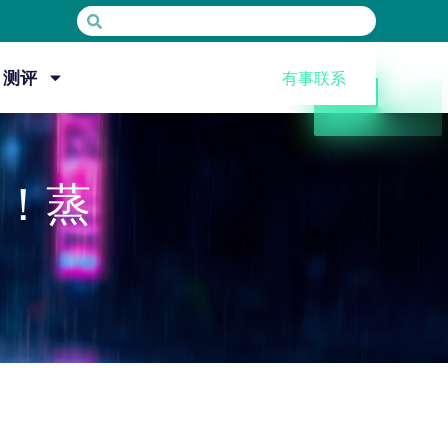
测评
有事联系
布！蒸