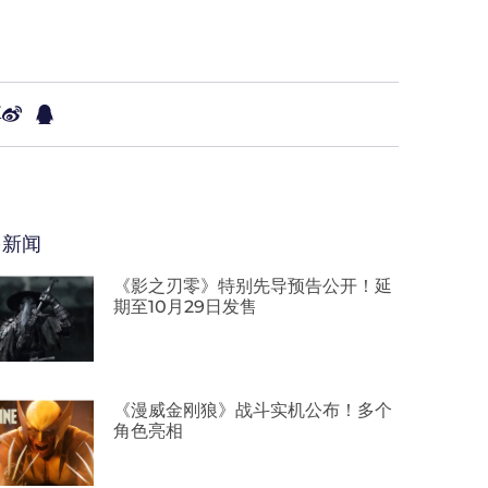
享
多新闻
《影之刃零》特别先导预告公开！延
期至10月29日发售
《漫威金刚狼》战斗实机公布！多个
角色亮相