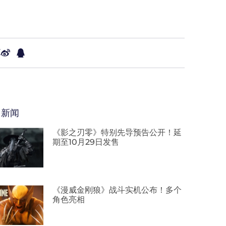
享
多新闻
《影之刃零》特别先导预告公开！延
期至10月29日发售
《漫威金刚狼》战斗实机公布！多个
角色亮相