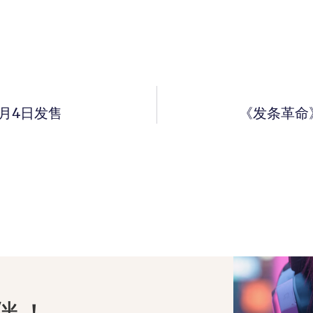
9月4日发售
《发条革命