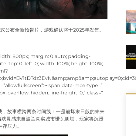
式公布全新预告片，游戏确认将于2025年发售。
-width: 800px; margin: 0 auto; padding-
e; top: 0; left: 0; width: 100%; height: 100%;
tml?
mp;bvid=BV1tDTdz3EvN&amp;amp&amp;autoplay=0;cid=
en=”allowfullscreen”><span data-mce-type=”
x; overflow: hidden; line-height: 0;” class=”
戏，故事横跨两条时间线：一是崩坏末日般的未来
。游戏灵感来自波兰真实城市诺瓦胡塔，玩家将沉浸
生存压力。