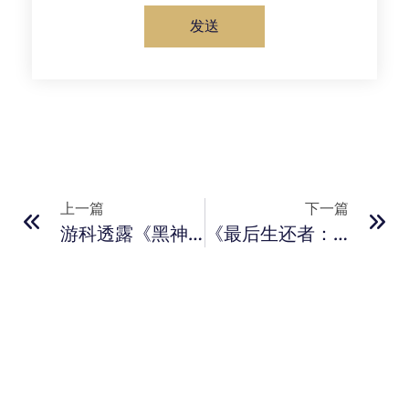
发送
上一篇
下一篇
游科透露《黑神话》DLC正在制作！力求比本体更好
《最后生还者：完整版》正式上线！数字版售价约为731元