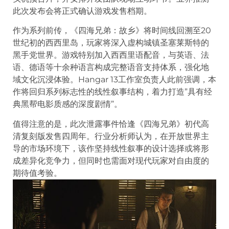
此次发布会将正式确认游戏发售档期。
作为系列前传，《四海兄弟：故乡》将时间线回溯至20
世纪初的西西里岛，玩家将深入虚构城镇圣塞莱斯特的
黑手党世界。游戏特别加入西西里语配音，与英语、法
语、德语等十余种语言构成完整语音支持体系，强化地
域文化沉浸体验。Hangar 13工作室负责人此前强调，本
作将回归系列标志性的线性叙事结构，着力打造”具有经
典黑帮电影质感的深度剧情”。
值得注意的是，此次泄露事件恰逢《四海兄弟》初代高
清复刻版发售四周年。行业分析师认为，在开放世界主
导的市场环境下，该作坚持线性叙事的设计选择或将形
成差异化竞争力，但同时也需面对现代玩家对自由度的
期待值考验。