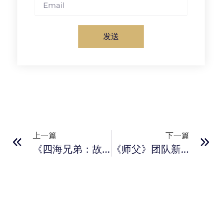
发送
上一篇
下一篇
《四海兄弟：故乡》发售日期意外曝光 8月8日正式发售
《师父》团队新作《开球！REMATCH》发售日期公布