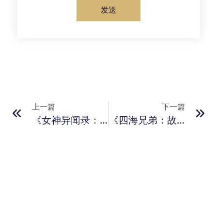
发送
上一篇
下一篇
《女神异闻录：夜幕魅影》登陆Steam平台 P3R联动篇章5月启幕
《四海兄弟：故乡》发售日期意外曝光 8月8日正式发售