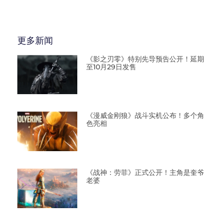
更多新闻
《影之刃零》特别先导预告公开！延期
至10月29日发售
《漫威金刚狼》战斗实机公布！多个角
色亮相
《战神：劳菲》正式公开！主角是奎爷
老婆