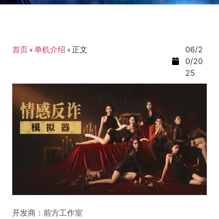
首页
»
单机介绍
»
正文
06/2
0/20
25
开发商：前方工作室