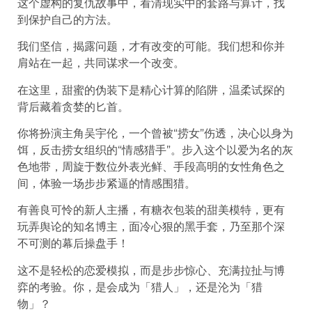
这个虚构的复仇故事中，看清现实中的套路与算计，找
到保护自己的方法。
我们坚信，揭露问题，才有改变的可能。我们想和你并
肩站在一起，共同谋求一个改变。
在这里，甜蜜的伪装下是精心计算的陷阱，温柔试探的
背后藏着贪婪的匕首。
你将扮演主角吴宇伦，一个曾被“捞女”伤透，决心以身为
饵，反击捞女组织的“情感猎手”。步入这个以爱为名的灰
色地带，周旋于数位外表光鲜、手段高明的女性角色之
间，体验一场步步紧逼的情感围猎。
有善良可怜的新人主播，有糖衣包装的甜美模特，更有
玩弄舆论的知名博主，面冷心狠的黑手套，乃至那个深
不可测的幕后操盘手！
这不是轻松的恋爱模拟，而是步步惊心、充满拉扯与博
弈的考验。你，是会成为「猎人」，还是沦为「猎
物」？