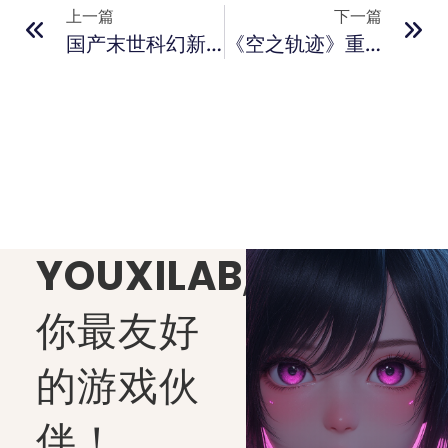
上一篇
下一篇
国产末世科幻新游《天沦落九霄》首曝10分钟预告！
《空之轨迹》重制版公开角色宣传片
YOUXILAB
,
你最友好
的游戏伙
伴！