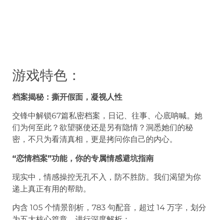
游戏特色：
档案揭秘：撕开假面，凝视人性
交锋中解锁67篇私密档案，日记、往事、心底呐喊。她
们为何至此？欲望驱使还是另有隐情？洞悉她们的秘
密，不只为看清真相，更是拷问你自己的内心。
“恋情档案”功能，你的专属情感避坑指南
现实中，情感操控无孔不入，防不胜防。我们渴望为你
递上真正有用的帮助。
内含 105 个情景剖析，783 句配音，超过 14 万字，划分
为五大核心篇章，进行深度解析：