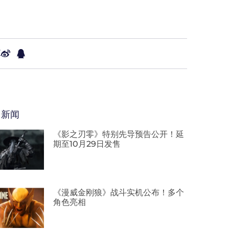
享
多新闻
《影之刃零》特别先导预告公开！延
期至10月29日发售
《漫威金刚狼》战斗实机公布！多个
角色亮相