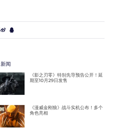
享
多新闻
《影之刃零》特别先导预告公开！延
期至10月29日发售
《漫威金刚狼》战斗实机公布！多个
角色亮相