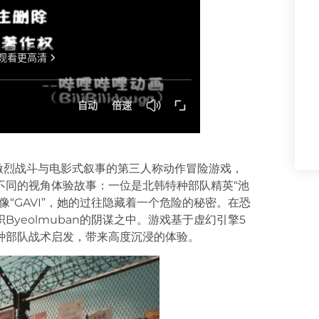
潜行、激烈战斗与电影式叙事的第三人称动作冒险游戏，
不同的视角体验故事：一位是北韩特种部队精英“池
像“GAVI”，她的过往隐藏着一个危险的秘密。在恐
yeolmuban的阴谋之中。游戏基于虚幻引擎5
种部队战术启发，带来高度沉浸的体验。