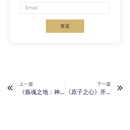
发送
上一篇
下一篇
《炼魂之地：神偶剧院》预告公布 2025年登陆多平台
《原子之心》开发商新作《The Cube》正式公开！