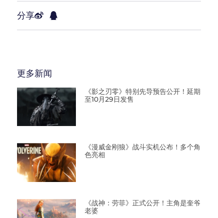
分享
更多新闻
《影之刃零》特别先导预告公开！延期
至10月29日发售
《漫威金刚狼》战斗实机公布！多个角
色亮相
《战神：劳菲》正式公开！主角是奎爷
老婆