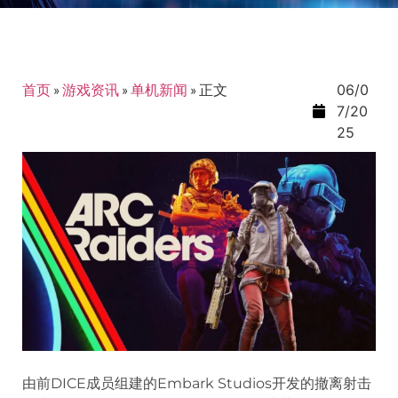
首页
»
游戏资讯
»
单机新闻
»
正文
06/0
7/20
25
由前DICE成员组建的Embark Studios开发的撤离射击