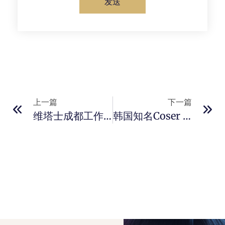
发送
上一篇
下一篇
维塔士成都工作室新作《唐传奇：琵琶行》曝光 AI实时生成七言律诗
韩国知名Coser Myao演绎《妮姬》角色 造型清凉