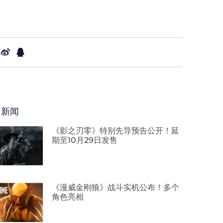
享
多新闻
《影之刃零》特别先导预告公开！延
期至10月29日发售
《漫威金刚狼》战斗实机公布！多个
角色亮相