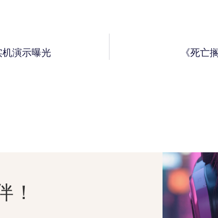
k实机演示曝光
《死亡
伴！