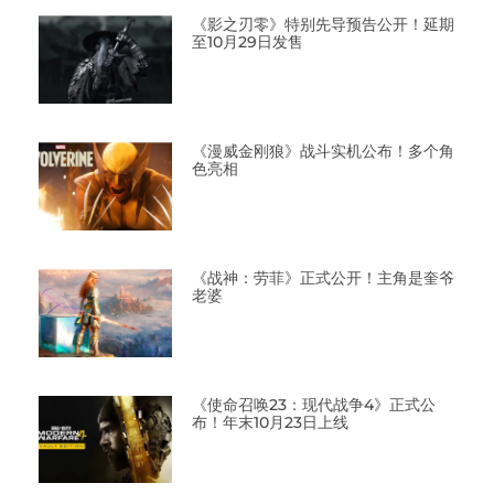
《影之刃零》特别先导预告公开！延期
至10月29日发售
《漫威金刚狼》战斗实机公布！多个角
色亮相
《战神：劳菲》正式公开！主角是奎爷
老婆
《使命召唤23：现代战争4》正式公
布！年末10月23日上线