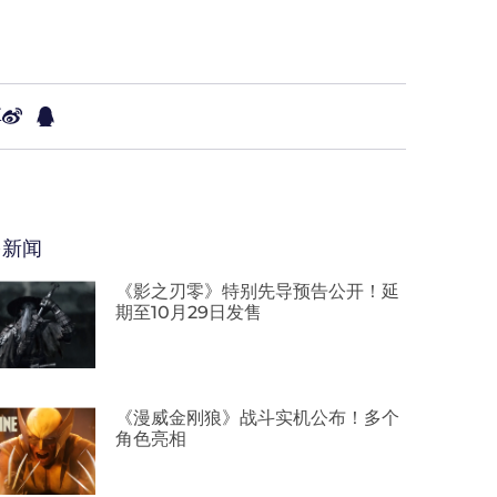
享
多新闻
《影之刃零》特别先导预告公开！延
期至10月29日发售
《漫威金刚狼》战斗实机公布！多个
角色亮相