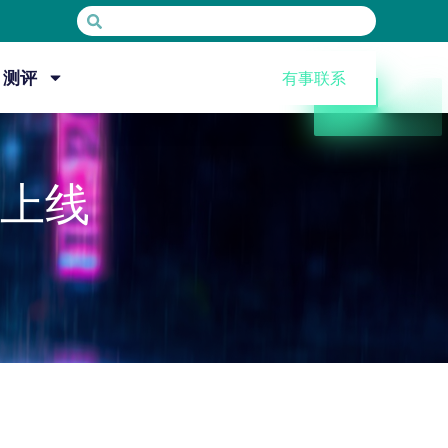
测评
有事联系
式上线