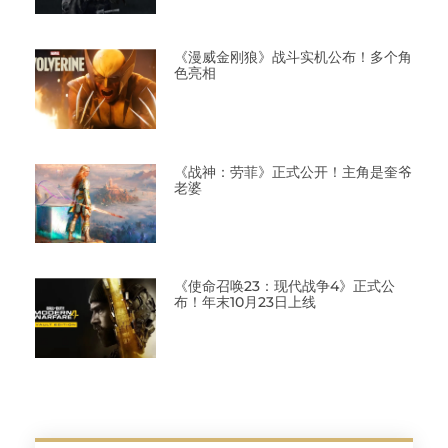
《漫威金刚狼》战斗实机公布！多个角
色亮相
《战神：劳菲》正式公开！主角是奎爷
老婆
《使命召唤23：现代战争4》正式公
布！年末10月23日上线