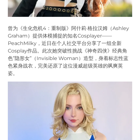
曾为《生化危机4：重制版》阿什莉·格拉汉姆（Ashley
Graham）提供体模捕捉的知名Cosplayer——
PeachMilky，近日在个人社交平台分享了一组全新
Cosplay作品。此次她突破性挑战《神奇四侠》经典角
色”隐形女”（Invisible Woman）造型，身着标志性蓝
色紧身战衣，完美还原了这位漫威超级英雄的飒爽英
姿。