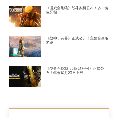
《漫威金刚狼》战斗实机公布！多个角
色亮相
《战神：劳菲》正式公开！主角是奎爷
老婆
《使命召唤23：现代战争4》正式公
布！年末10月23日上线