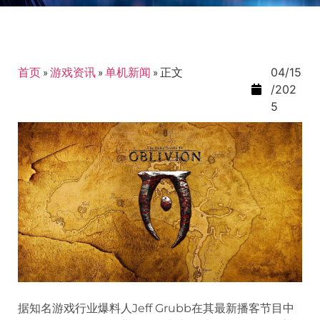
首页
»
游戏资讯
»
单机新闻
»
正文
04/15
/202
5
据知名游戏行业爆料人Jeff Grubb在其最新播客节目中