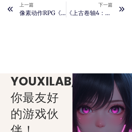
上一篇
下一篇
像素动作RPG《HYKE:Northern Light(s)》今夏多平台发售
《上古卷轴4：湮没》重制版截图意外泄露！多年传言终获证实
YOUXILAB
,
你最友好
的游戏伙
伴！