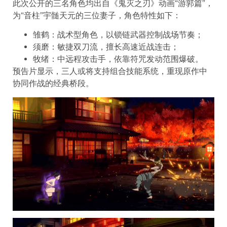
此次公开的三名角色均出自《鬼灭之刃》动画“游郭篇”，
为“音柱”宇髄天元的三位妻子，角色特性如下：
雏鹤：战术型角色，以锁链武器控制战场节奏；
须磨：敏捷双刀流，擅长高速近战连击；
牧绪：中远程攻击手，依靠符咒发动范围爆破。
预告片显示，三人或将支持组合技能系统，重现原作中
协同作战的经典桥段。