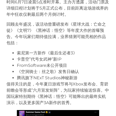
时间6月7日凌晨5点准时开幕。主办方透露，活动门票及
详细日程计划将于5月正式公布，目前距离这场游戏界的
年中狂欢仅剩最后两个月倒计时。
回顾去年盛况，该活动曾重磅发布《星球大战：亡命之
徒》《文明7》《黑神话：悟空》等年度大作的首曝预
告。今年玩家们期待值拉满，业界猜测可能亮相的作品
包括：
索尼第一方新作《最后生还者3》
卡普空”代号女武神”新IP
FromSoftware未公开项目
《空洞骑士：丝之歌》发售日确认
腾讯旗下NExT Studios神秘新游
值得关注的是，今年夏日游戏节将与Xbox发布会、育碧
前瞻会等形成”六月宣发矩阵”，为玩家持续输送惊喜。中
国玩家特别期待《黑神话：悟空》可能释出的最终实机
演示，以及更多国产3A新作的首秀。