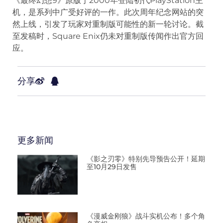
《最终幻想9》原版于2000年登陆初代PlayStation主
机，是系列中广受好评的一作。此次周年纪念网站的突
然上线，引发了玩家对重制版可能性的新一轮讨论。截
至发稿时，Square Enix仍未对重制版传闻作出官方回
应。
分享
更多新闻
《影之刃零》特别先导预告公开！延期
至10月29日发售
《漫威金刚狼》战斗实机公布！多个角