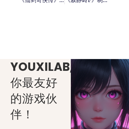
YOUXILAB
,
你最友好
的游戏伙
伴！