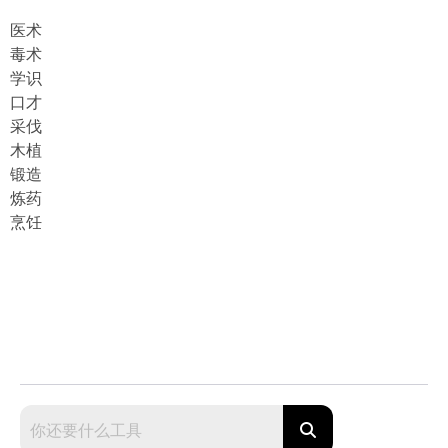
医术
毒术
学识
口才
采伐
木植
锻造
炼药
烹饪