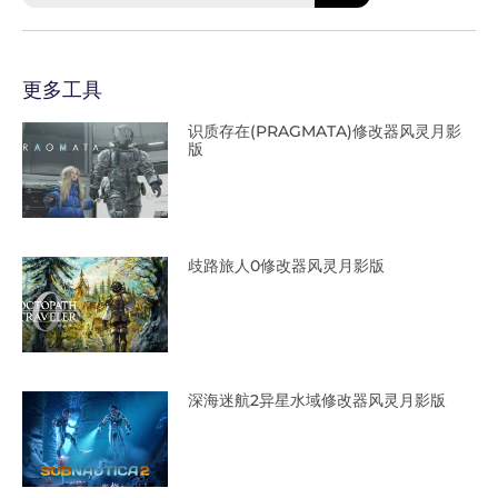
更多工具
识质存在(PRAGMATA)修改器风灵月影
版
歧路旅人0修改器风灵月影版
深海迷航2异星水域修改器风灵月影版