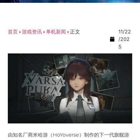
首页
»
游戏资讯
»
单机新闻
»
正文
11/22
/202
5
由知名厂商米哈游（HoYoverse）制作的下一代旗舰游