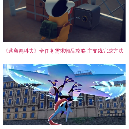
《逃离鸭科夫》全任务需求物品攻略 主支线完成方法