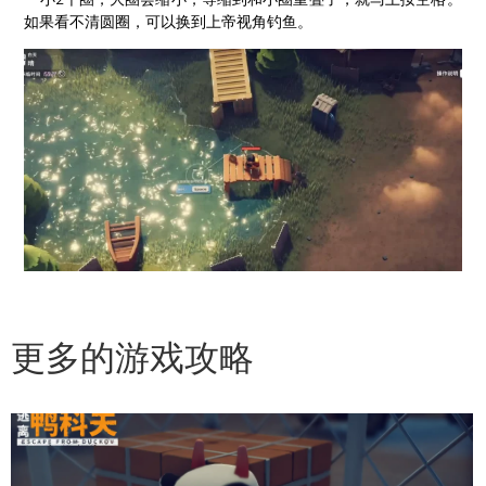
如果看不清圆圈，可以换到上帝视角钓鱼。
更多的游戏攻略