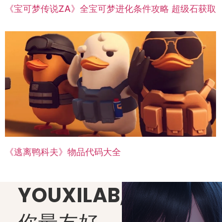
《宝可梦传说ZA》全宝可梦进化条件攻略 超级石获取
《逃离鸭科夫》物品代码大全
YOUXILAB
,