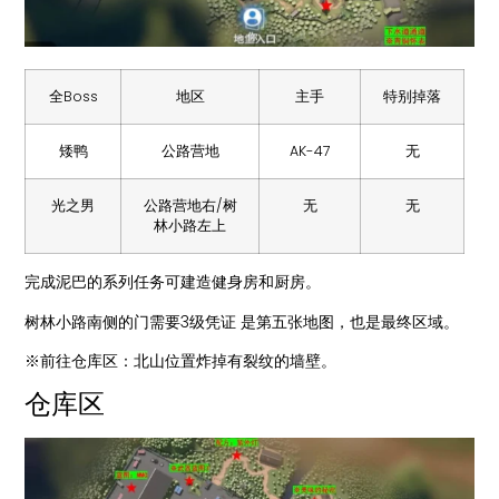
全Boss
地区
主手
特别掉落
矮鸭
公路营地
AK-47
无
光之男
公路营地右/树
无
无
林小路左上
完成泥巴的系列任务可建造健身房和厨房。
树林小路南侧的门需要3级凭证 是第五张地图，也是最终区域。
※前往仓库区：北山位置炸掉有裂纹的墙壁。
仓库区