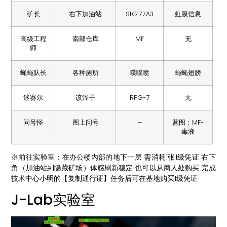
矿长
右下加油站
StG 77A3
虹膜信息
高级工程
南部仓库
MF
无
师
蝇蝇队长
各种厕所
噗噗喷
蝇蝇翅膀
迷赛尔
该溜子
RPG-7
无
问号怪
图上问号
–
蓝图：MF-
毒液
※前往实验室：在办公楼内部的地下一层 需消耗1张1级凭证 右下
角（加油站到隐藏矿场）体感刷新稳定 也可以从商人处购买 完成
技术中心小明的【复制通行证】任务后可在基地购买1级凭证
J-Lab实验室