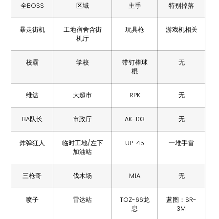
全BOSS
区域
主手
特别掉落
暴走街机
工地宿舍含街
玩具枪
游戏机相关
机厅
校霸
学校
带钉棒球
无
棍
维达
大超市
RPK
无
BA队长
市政厅
AK-103
无
炸弹狂人
临时工地/左下
UP-45
一堆手雷
加油站
三枪哥
伐木场
M1A
无
喷子
雷达站
TOZ-66龙
蓝图：SR-
息
3M