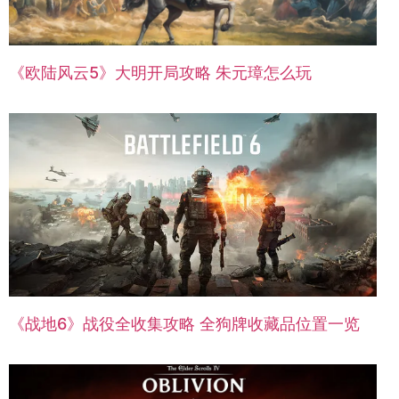
《欧陆风云5》大明开局攻略 朱元璋怎么玩
《战地6》战役全收集攻略 全狗牌收藏品位置一览