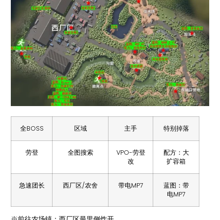
全BOSS
区域
主手
特别掉落
劳登
全图搜索
VPO-劳登
配方：大
改
扩容箱
急速团长
西厂区/农舍
带电MP7
蓝图：带
电MP7
※前往农场镇：西厂区最里侧炸开