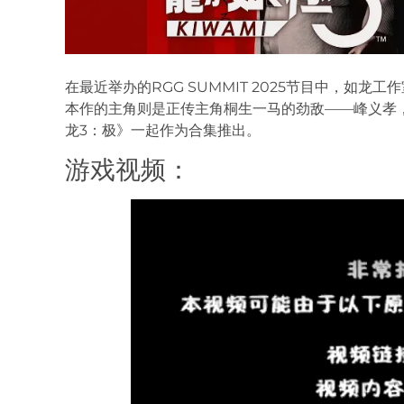
在最近举办的RGG SUMMIT 2025节目中，如龙工
本作的主角则是正传主角桐生一马的劲敌——峰义孝
龙3：极》一起作为合集推出。
游戏视频：