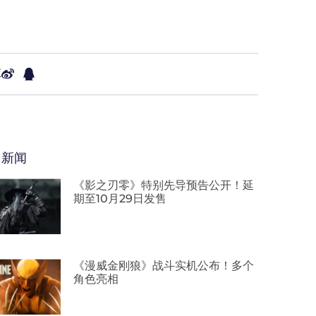
享
多新闻
《影之刃零》特别先导预告公开！延
期至10月29日发售
《漫威金刚狼》战斗实机公布！多个
角色亮相