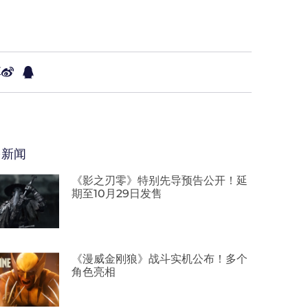
享
多新闻
《影之刃零》特别先导预告公开！延
期至10月29日发售
《漫威金刚狼》战斗实机公布！多个
角色亮相