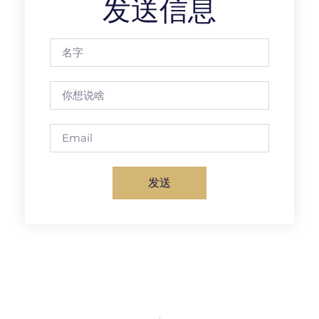
发送信息
发送