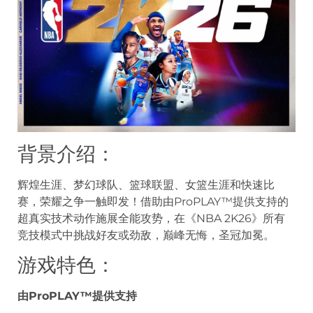
背景介绍：
辉煌生涯、梦幻球队、篮球联盟、女篮生涯和快速比
赛，荣耀之争一触即发！借助由ProPLAY™提供支持的
超真实技术动作施展全能攻势，在《NBA 2K26》所有
竞技模式中挑战好友或劲敌，巅峰无悔，圣冠加冕。
游戏特色：
由ProPLAY™提供支持