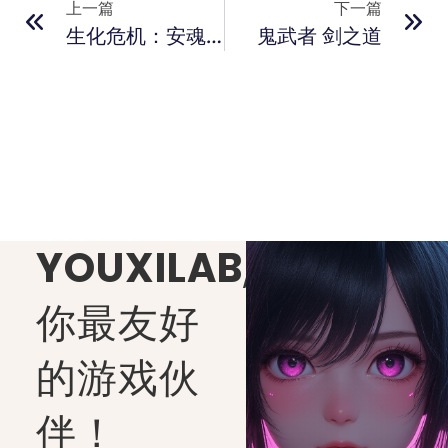
上一篇
下一篇
生化危机：安魂曲
鬼武者 剑之道
YOUXILAB
,
你最友好
的游戏伙
伴！