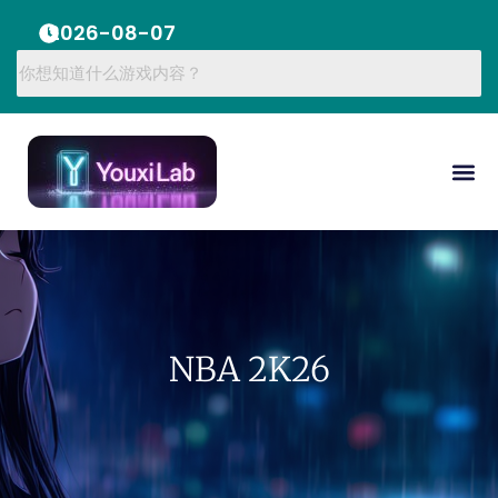
2026-08-07
NBA 2K26