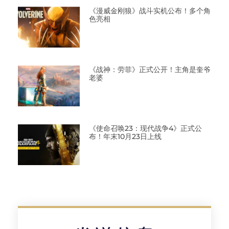
《漫威金刚狼》战斗实机公布！多个角
色亮相
《战神：劳菲》正式公开！主角是奎爷
老婆
《使命召唤23：现代战争4》正式公
布！年末10月23日上线