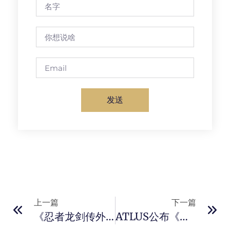
发送
上一篇
下一篇
《忍者龙剑传外传：怒之羁绊》实体版发售信息公布
ATLUS公布《葛叶雷道复刻版：超力兵团奇谭》最新情报！