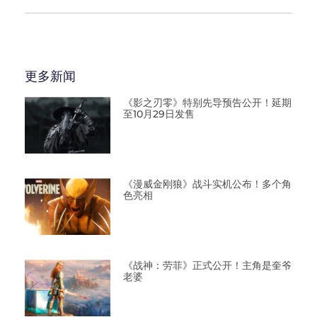
更多新闻
《影之刃零》特别先导预告公开！延期
至10月29日发售
《漫威金刚狼》战斗实机公布！多个角
色亮相
《战神：劳菲》正式公开！主角是奎爷
老婆