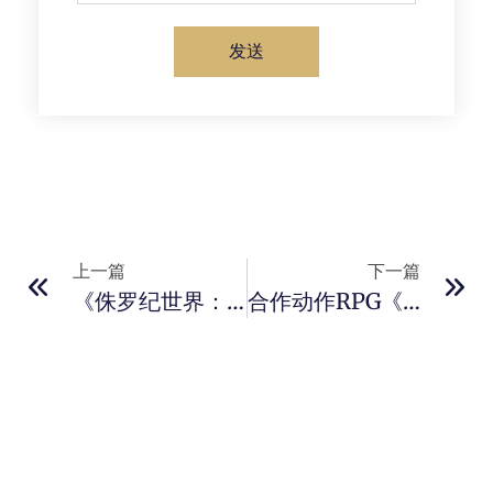
发送
上一篇
下一篇
《侏罗纪世界：进化3》正式公布 定档10月21日发售
合作动作RPG《武当：欺诈者的崛起》正式公布 ！