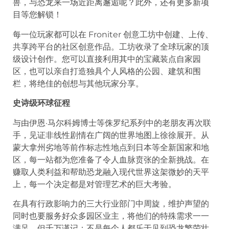
兽，与恐龙来一场近距离邂逅呢？此外，还有更多新项
目等您解锁！
每一位玩家都可以在 Froniter 创意工坊中创建、上传、
共享跨平台的社区创意作品。工坊收录了全球玩家的顶
级设计创作。您可以直接利用其中的宝藏装点自家园
区，也可以亲自打造独具个人风格的公园、建筑和围
栏，将绝佳的创想与其他玩家分享。
史诗级环球征程
与由伊恩·马尔科姆博士等侏罗纪系列中的老朋友再次联
手，见证非线性剧情在广阔的世界地图上徐徐展开。从
蒙大拿州劣地等前作标志性地点到日本等全新国家和地
区，每一站都为您准备了令人血脉贲张的全新挑战。在
赚取人类利益和帮助恐龙融入现代世界这架微妙的天平
上，每一个决定都是对管理艺术的巨大考验。
在具有行政影响力的三大行业部门中周旋，维护声望的
同时也要服务好众多园区业主，将他们的特殊需求一一
满足。但千万谨记：不是每个人都乐于见到恐龙繁荣壮