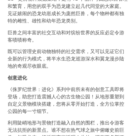
和繁育，用您的双手为恐龙建立起几代同堂的大家庭。
见证嬉闹的恐龙幼崽成长为庞然巨兽，每个物种都有独
特的雌性、雄性和幼年恐龙类别。
巨兽之间丰富的社交互动和对缤纷世界的反应必定令游
客啧啧称奇。
既可以管理史前动物独特的社交需求，又可以见证它们
全新的行为模式，将半水生恐龙巡游深水和翼龙漫步陆
地的奇观尽收眼底。
创意进化
《侏罗纪世界：进化》系列中前所未有的创意工具即将
登场，助您打造震撼人心的古生物公园！从地形重塑到
自定义景物模块搭建，您将从零开始打造，全方位掌控
公园的每一寸细节。
利用陡峭地形与景物打造融入自然的围栏，推出令游客
无法抗拒的新景点。谁不想在热气球之旅中俯瞰史前巨