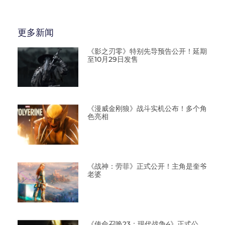
更多新闻
《影之刃零》特别先导预告公开！延期
至10月29日发售
《漫威金刚狼》战斗实机公布！多个角
色亮相
《战神：劳菲》正式公开！主角是奎爷
老婆
《使命召唤23：现代战争4》正式公