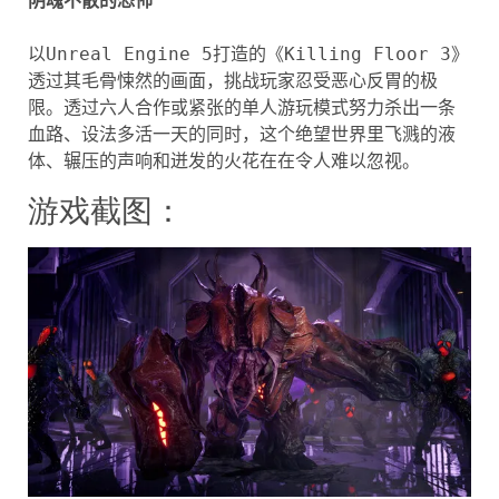
阴魂不散的恐怖
以Unreal Engine 5打造的《Killing Floor 3》
透过其毛骨悚然的画面，挑战玩家忍受恶心反胃的极
限。透过六人合作或紧张的单人游玩模式努力杀出一条
血路、设法多活一天的同时，这个绝望世界里飞溅的液
体、辗压的声响和迸发的火花在在令人难以忽视。
游戏截图：