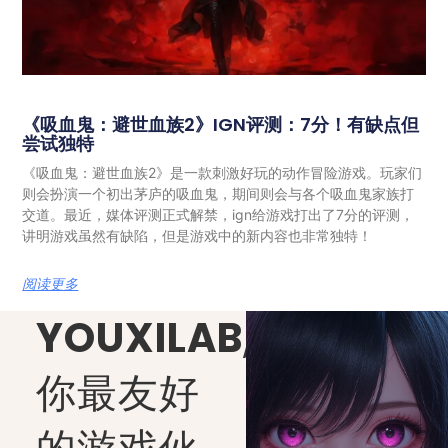
《吸血鬼：避世血族2》IGN评测：7分！有缺点但
尝试独特
《吸血鬼：避世血族2》是一款刺激好玩的动作冒险游戏。玩家们
则会扮演一个初出茅庐的吸血鬼，期间则会与各个吸血鬼家族打
交道。最近，媒体评测正式解禁，ign给游戏打出了7分的评测，
讲明游戏虽然有缺陷，但是游戏中的新内容也非常独特！
阅读更多
YOUXILAB
,
你最友好