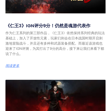
《仁王3》IGN评分9分！仍然是魂游代表作
作为仁王系列的第三部作品，《仁王3》依然保持系列经典的玩法
基础上，加入了开放性元素，玩家们则会在日本战国时期开启刺
激地冒险战斗，并且还有多种和武器装备搭配。而最近该游戏也
迎来了IGN评测，为其打出了9分的高分，接下来让我们来看下都
说了什么。
阅读更多