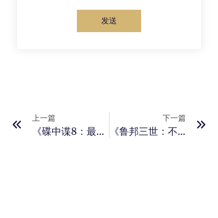
发送
上一篇
下一篇
《碟中谍8：最终清算》定档5月30日 端午档登场
《鲁邦三世：不死身的血族》正式预告公开 6月27日日本上映