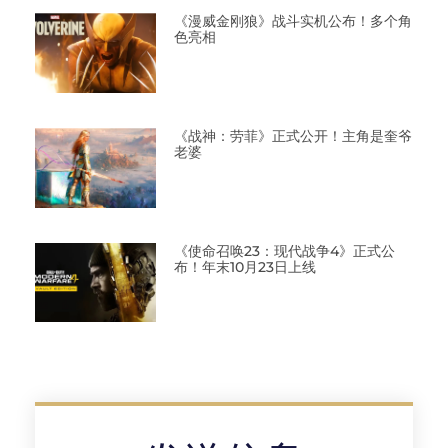
《漫威金刚狼》战斗实机公布！多个角
色亮相
《战神：劳菲》正式公开！主角是奎爷
老婆
《使命召唤23：现代战争4》正式公
布！年末10月23日上线