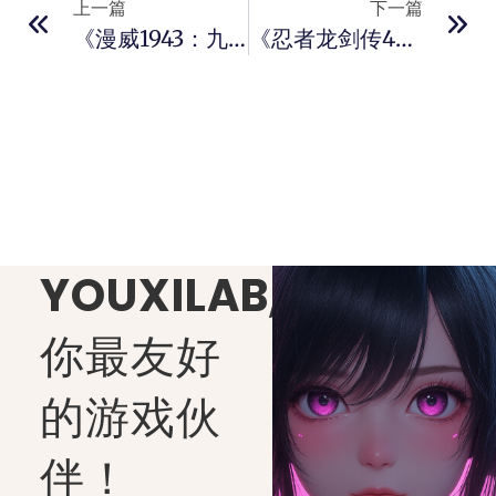
上一篇
下一篇
《漫威1943：九头蛇崛起》宣布跳票！延期至2026年初发售
《忍者龙剑传4》实机演示合集发布 血鸦形态开启试炼
YOUXILAB
,
你最友好
的游戏伙
伴！