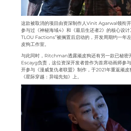
这款被取消的项目由资深制作人Vinit Agarwa
参与过《神秘海域4》和《最后生还者2》的核心设计
TLOU Factions”被搁置后启动的，开发周期约一
皮狗工作室。
与此同时，Ritchman透露顽皮狗还有另一款已秘密
Escayg负责，这位资深开发者曾作为首席动画师
开参与《漫威复仇者联盟》制作，于2021年重返顽
《星际穿越：异端先知》上。