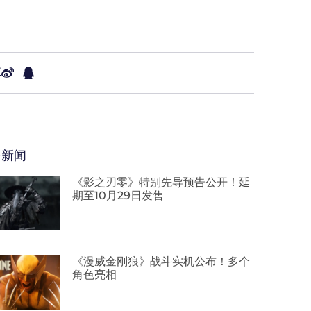
享
多新闻
《影之刃零》特别先导预告公开！延
期至10月29日发售
《漫威金刚狼》战斗实机公布！多个
角色亮相