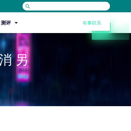
测评
有事联系
消 另
作