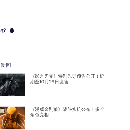
享
多新闻
《影之刃零》特别先导预告公开！延
期至10月29日发售
《漫威金刚狼》战斗实机公布！多个
角色亮相