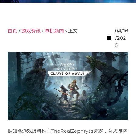
首页
»
游戏资讯
»
单机新闻
»
正文
04/16
/202
5
据知名游戏爆料推主TheRealZephryss透露，育碧即将