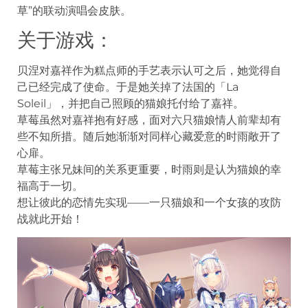
草”的联动演唱会皮肤。
关于游戏：
贝涅对嘉祥作为糕点师的手艺表示认可之后，她觉得自
己已经完成了使命。于是她关掉了法国的「La
Soleil」，并把自己照顾的猫娘托付给了嘉祥。
草莓虽然对嘉祥抱有好感，面对六只猫娘情人前辈却有
些不知所措。随后她渐渐对同样心藏爱意的时雨敞开了
心扉。
草莓主张兄妹间的关系更重要，时雨则是认为猫娘的幸
福高于一切。
想让彼此的恋情先实现——一只猫娘和一个女孩的攻防
战就此开始！