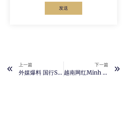
发送
上一篇
下一篇
外媒爆料 国行Switch2被任天堂无限期推迟发售
越南网红Minh Hang最新仙气写真 尽显空灵气质