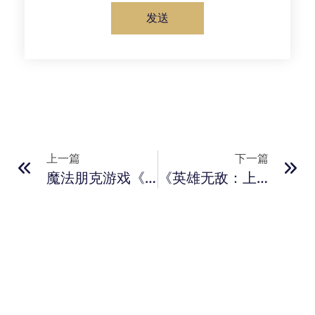
发送
上一篇
下一篇
魔法朋克游戏《欢迎来到布莱特维尔》公布！虚幻5引擎打造
《英雄无敌：上古纪元》Steam愿望单突破50万！官方致谢玩家