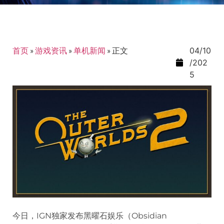
首页
»
游戏资讯
»
单机新闻
»
正文
04/10
/202
5
今日，IGN独家发布黑曜石娱乐（Obsidian