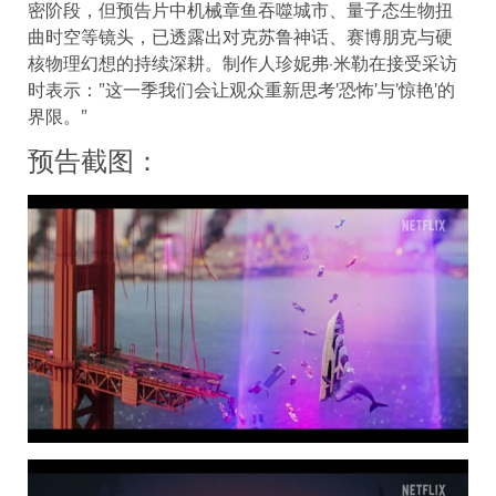
密阶段，但预告片中机械章鱼吞噬城市、量子态生物扭
曲时空等镜头，已透露出对克苏鲁神话、赛博朋克与硬
核物理幻想的持续深耕。制作人珍妮弗·米勒在接受采访
时表示：”这一季我们会让观众重新思考’恐怖’与’惊艳’的
界限。”
预告截图：