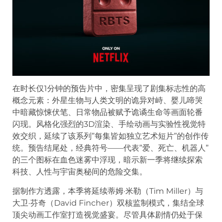
在时长仅1分钟的预告片中，密集呈现了剧集标志性的高
概念元素：外星生物与人类文明的诡异对峙、婴儿啼哭
中暗藏惊悚伏笔、日常物品被赋予诡谲生命等画面轮番
闪现。风格化强烈的3D渲染、手绘动画与实验性视觉特
效交织，延续了该系列”每集皆如独立艺术短片”的创作传
统。预告结尾处，经典符号——代表”爱、死亡、机器人”
的三个图标在血色迷雾中浮现，暗示新一季将继续探索
科技、人性与宇宙奥秘间的危险交集。
据制作方透露，本季将延续蒂姆·米勒（Tim Miller）与
大卫·芬奇（David Fincher）双核监制模式，集结全球
顶尖动画工作室打造视觉盛宴。尽管具体剧情仍处于保