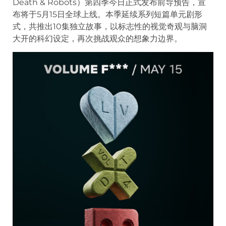
Death & Robots）第四季今日正式发布前导预告，宣
布将于5月15日全球上线。本季延续系列短篇单元剧形
式，共推出10集独立故事，以标志性的视觉奇观与脑洞
大开的科幻设定，再次挑战观众的想象力边界。