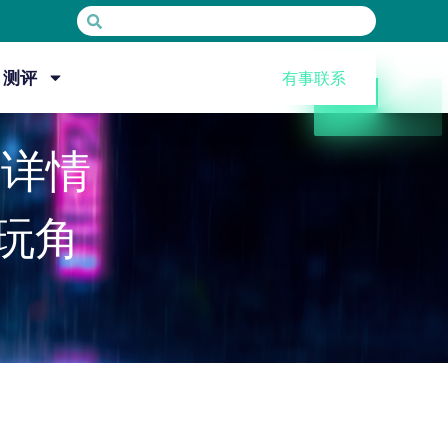
测评
有事联系
》详情
可玩角