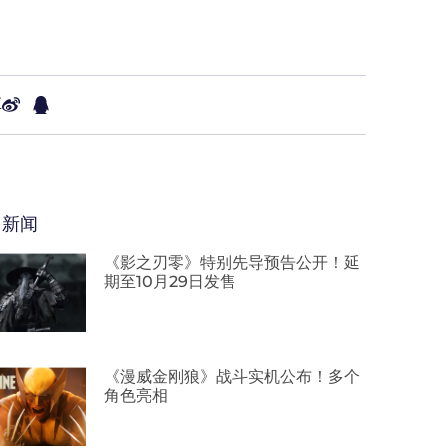
享
多新闻
《影之刃零》特别先导预告公开！延
期至10月29日发售
《漫威金刚狼》战斗实机公布！多个
角色亮相