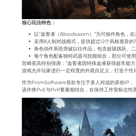
核心玩法特色：
以”血誓者（Bloodsworn）”为可操作角色，在末
采用8人制对战模式，提供超过12个风格迥异的
角色动作系统突破以往作品，包含超级跳跃、二
每个角色配备独特武器与技能组合，部分可使用
宫崎英高特别强调：”血誓者因特殊血液获得超常能力
游戏允许玩家进行一定程度的外观自定义，打造个性
作为FromSoftware首款专注于多人对战的原创IP，
该作将PvE与PvP要素相结合，在保持工作室标志