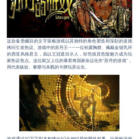
这款备受瞩目的文字策略游戏以其独特的角色塑造和深刻的道德
拷问引发热议。游戏中的苏丹王——一位袒露胸膛、佩戴金链乳环
的西亚风格君主，虽以王冠遮目示人，却凭借其危险魅力成为玩
家热议焦点。这位弑父上位的暴君将国家命运化作”苏丹的游戏”，
用代表纵欲、奢靡与杀戮的卡牌玩弄众生。
游戏通过110万字剧本构建出50余种结局的网状叙事。玩家扮演的