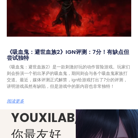
《吸血鬼：避世血族2》IGN评测：7分！有缺点但
尝试独特
《吸血鬼：避世血族2》是一款刺激好玩的动作冒险游戏。玩家们
则会扮演一个初出茅庐的吸血鬼，期间则会与各个吸血鬼家族打
交道。最近，媒体评测正式解禁，ign给游戏打出了7分的评测，
讲明游戏虽然有缺陷，但是游戏中的新内容也非常独特！
阅读更多
YOUXILAB
,
你最友好