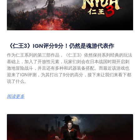
《仁王3》IGN评分9分！仍然是魂游代表作
作为仁王系列的第三部作品，《仁王3》依然保持系列经典的玩法
基础上，加入了开放性元素，玩家们则会在日本战国时期开启刺
激地冒险战斗，并且还有多种和武器装备搭配。而最近该游戏也
迎来了IGN评测，为其打出了9分的高分，接下来让我们来看下都
说了什么。
阅读更多