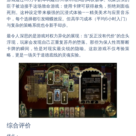
臣子被迫接手这场致命游戏：使用卡牌可获得赦免，拒绝则面临
死刑。这种设定带来极强的沉浸式体验——精美美术与应景音乐
中，每个选择都引发蝴蝶效应。但高学习成本（平均6小时入门）
与复杂的策略系统也令新手却步。
最令人深思的是游戏对权力异化的展现：当”反正没有代价”的念头
浮现，玩家会发现自己正重复苏丹的堕落。那些为保人性而掰断
卡牌的瞬间，恰是对现实最尖锐的隐喻。这款游戏不仅考验策
略，更是一场关于道德底线的灵魂实验。
综合评价