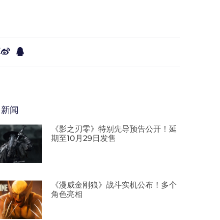
享
多新闻
《影之刃零》特别先导预告公开！延
期至10月29日发售
《漫威金刚狼》战斗实机公布！多个
角色亮相