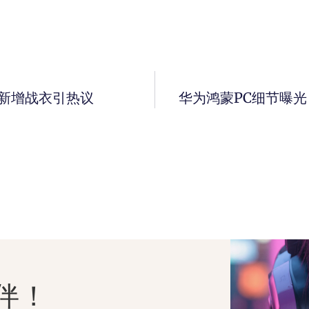
版新增战衣引热议
华为鸿蒙PC细节曝光
伴！