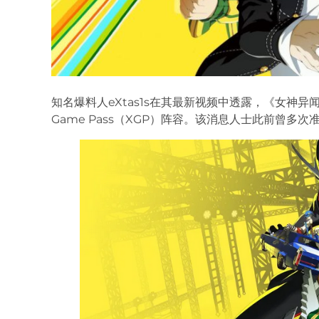
知名爆料人eXtas1s在其最新视频中透露，《女神异闻录
Game Pass（XGP）阵容。该消息人士此前曾多次