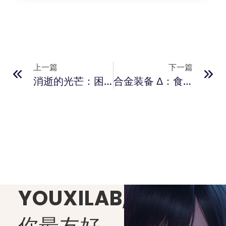
上一篇
下一篇
消逝的光芒：困兽
合金装备 Δ：食蛇者
YOUXILAB
,
你最友好