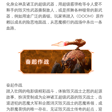
化身众神及诸王的超级武器，用超级霰弹枪等令人爱不
释手的毁灭性武器撕裂敌人，或是挥舞各种噬骨的新武
器，例如用途广泛的盾锯。玩家将踏入《DOOM》原作
赖以成名的险恶地面战，从恶魔横行的战场中杀出一条
血路。
奋起作战
踏入壮阔的电影级精彩战斗，体验毁灭战士之怒的起源
故事。扮演受制成为众神诸王超级武器的毁灭战士，击
退进犯的恶魔大军和企图消灭毁灭战士的恶魔将领，成
为群魔畏惧的唯一存在。见证毁灭战士传奇的起点，迎