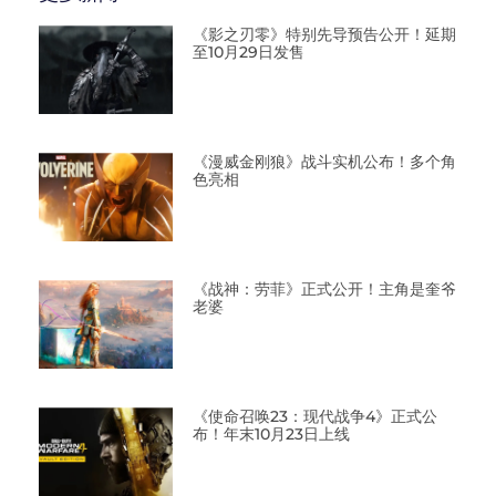
《影之刃零》特别先导预告公开！延期
至10月29日发售
《漫威金刚狼》战斗实机公布！多个角
色亮相
《战神：劳菲》正式公开！主角是奎爷
老婆
《使命召唤23：现代战争4》正式公
布！年末10月23日上线